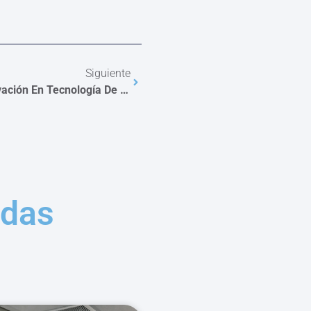
Siguiente
¡Glatt Presenta Su Última Innovación En Tecnología De Secado Por Pulverización Spray Dryer GSX.Lab!
adas