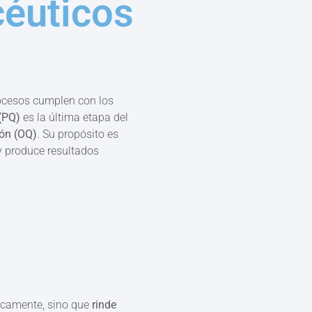
céuticos
rocesos cumplen con los
(PQ)
es la última etapa del
ión (OQ)
. Su propósito es
y produce resultados
nicamente, sino que
rinde