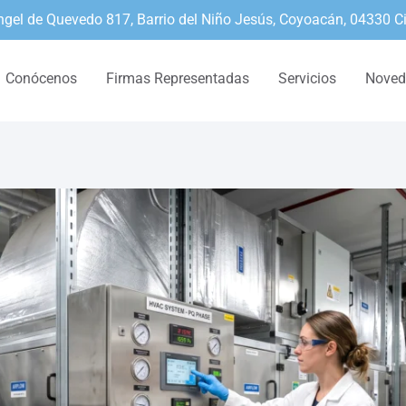
ngel de Quevedo 817, Barrio del Niño Jesús, Coyoacán, 04330 
Conócenos
Firmas Representadas
Servicios
Noved