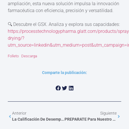
ampliación, esta nueva solución impulsa la innovación
farmacéutica con eficiencia, precisión y versatilidad.
🔍 Descubre el GSX. Analiza y explora sus capacidades:
https://processtechnologypharma.glatt.com/products/spray
drying/?
utm_source=linkedin&utm_medium=post&utm_campaign=i
Folleto
Descarga
Comparte la publicación:
Anterior
Siguiente
La Calificación De Desempeño En Sistemas Críticos Farmacéuticos
PREPARATE Para Nuestro Proximo SEMINARIO: Mirando El Futuro En Maquina Para La Produción Farmacéutica Y Cosmetica