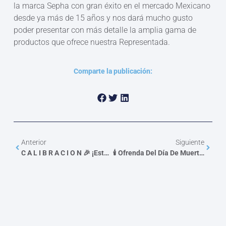
la marca Sepha con gran éxito en el mercado Mexicano
desde ya más de 15 años y nos dará mucho gusto
poder presentar con más detalle la amplia gama de
productos que ofrece nuestra Representada.
Comparte la publicación:
Anterior
Siguiente
C A L I B R A C I O N 🎉 ¡Estamos De Celebración! 🎉
🕯️ Ofrenda Del Día De Muertos En NSPADEI 🕯️